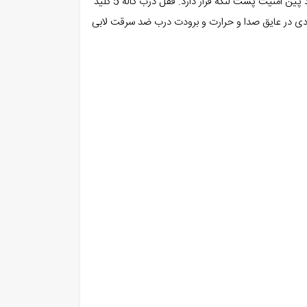
عدد پروفیل لچکی در زاویه درب ضد سرقت جهت استحکام لنگه بکار رفته است. .لنگه دارای لبه ضد کارت و ضد دیلم بوده و تعداد۳ عدد پین امنیت پشت لنگه قرار دارد‌. قفل درب کاله 5 کلید
یادی در عایق صدا و حرارت و برودت درب ضد سرقت لابی