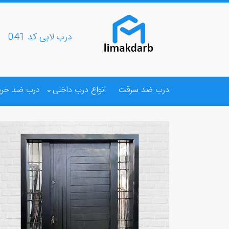
درب لابی کد 041
درب ضد سرقت
انواع درب داخلی
درب ضد حری