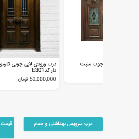
ل درب لابی تمام چوب منبت
درب ورودی لابی چوبی کارمو
دار کدE301
65,000, تومان
52,000,000 تومان
درب سرویس بهداشتی و حمام
قیمت 