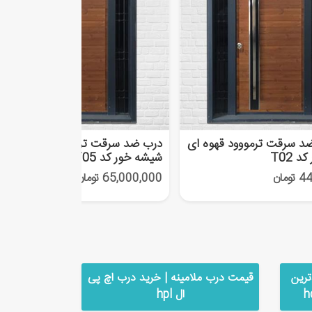
ضد سرقت ترمووود قهوه ای
درب ضد سرقت ترمووود ویلایی
 T02
شیشه خور کد T05
مان
65,000,000 تومان
 | جدیدترین
قیمت درب ملامینه | خرید درب اچ پی
ال hpl