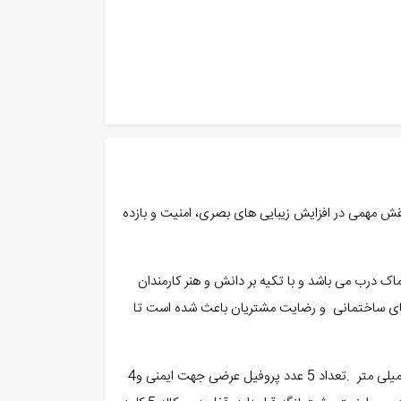
نقش مهمی در افزایش زیبایی های بصری، امنیت و بازده
 درب می باشد و با تکیه بر دانش و هنر کارمندان
 های ساختمانی و رضایت مشتریان باعث شده است تا
ورق لنگه و چهار چوب درب ضد سرقت با ضخامت 1.5میلی متر،با کفی 18. .ورق داخلی لنگه به صورت کاملا سرتاسری،با ضخامت ۰.۶میلی متر .تعداد 5 عدد پروفیل عرضی جهت ایمنی و4