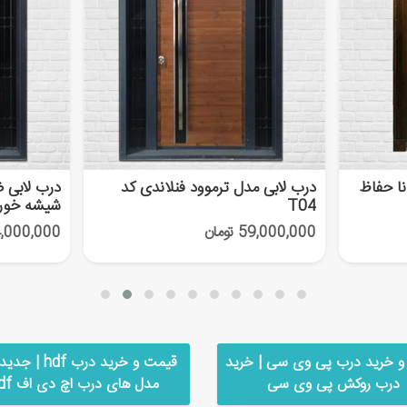
نا حفاظ
درب لابی مدل ترموود فنلاندی کد
درب لابی 
T04
شیشه خور کد
59,000,000 تومان
44,000,000 تو
و خرید درب پی وی سی | خرید
قیمت و خرید درب hdf
درب روکش پی وی سی
مدل های درب اچ دی اف hdf