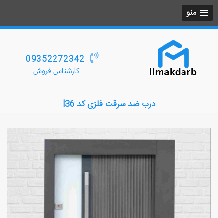
منو
09352272342
کارشناس فروش
درب ضد سرقت فلزی کد l36