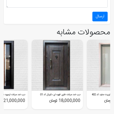
ارسال
محصولات مشابه
کوریت سفید کد 402
درب ضد سرقت فلزی قهوه ای دکورال کد 01
درب ضد سرقت ترموود شیشه خو
18,000,000 تومان
21,000,000 تومان